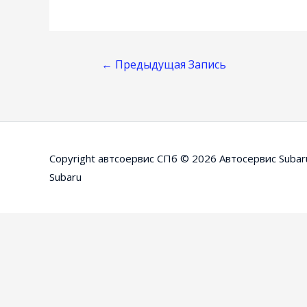
Навигация
←
Предыдущая Запись
По
Записям
Copyright автсоервис СПб © 2026
Автосервис Subar
Subaru