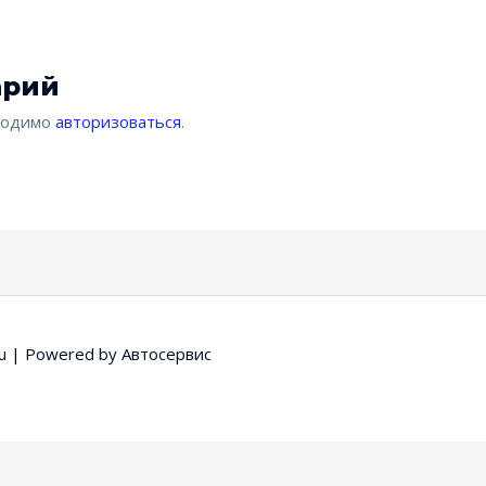
арий
бходимо
авторизоваться
.
u
| Powered by
Автосервис