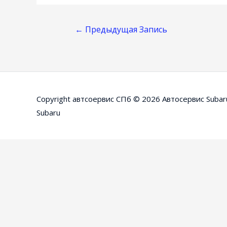
Навигация
←
Предыдущая Запись
По
Записям
Copyright автсоервис СПб © 2026
Автосервис Subar
Subaru