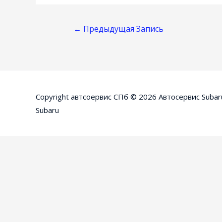
Навигация
←
Предыдущая Запись
По
Записям
Copyright автсоервис СПб © 2026
Автосервис Subar
Subaru