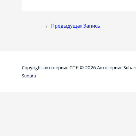
Навигация
←
Предыдущая Запись
По
Записям
Copyright автсоервис СПб © 2026
Автосервис Subar
Subaru