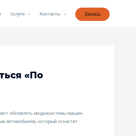
о
Услуги
Контакты
Запись
ться «по
воляет обновлять медиасистемы машин
рвым автомобилем, который оснастят