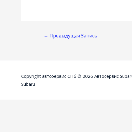
Навигация
←
Предыдущая Запись
По
Записям
Copyright автсоервис СПб © 2026
Автосервис Subar
Subaru