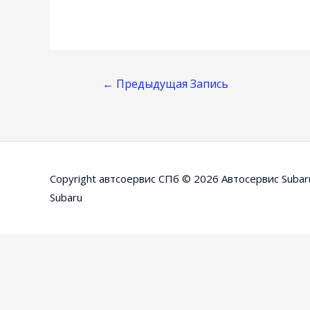
Навигация
←
Предыдущая Запись
По
Записям
Copyright автсоервис СПб © 2026
Автосервис Subar
Subaru