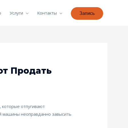
о
Услуги
Контакты
Запись
ют Продать
, которые отпугивают
ой машины неоправданно завысить