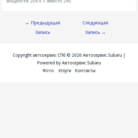
мощности: 204 л. с. вместо 245.
Навигация
←
Предыдущая
Следующая
По
Запись
Запись
→
Записям
Copyright автсоервис СПб © 2026
Автосервис Subaru
|
Powered by
Автосервис Subaru
Фото
Услуги
Контакты