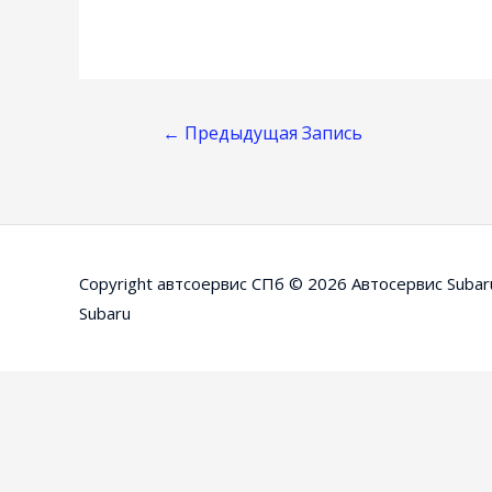
Навигация
←
Предыдущая Запись
По
Записям
Copyright автсоервис СПб © 2026
Автосервис Subar
Subaru