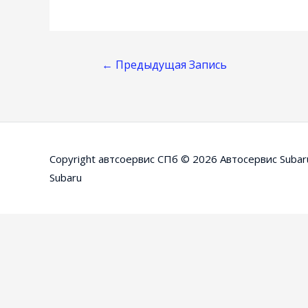
Навигация
←
Предыдущая Запись
По
Записям
Copyright автсоервис СПб © 2026
Автосервис Subar
Subaru