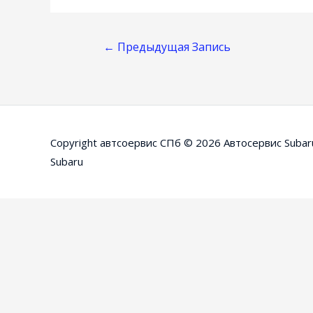
Навигация
←
Предыдущая Запись
По
Записям
Copyright автсоервис СПб © 2026
Автосервис Subar
Subaru