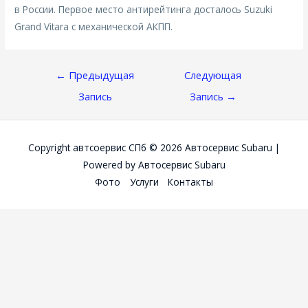
в России. Первое место антирейтинга досталось Suzuki
Grand Vitara с механической АКПП.
Навигация
←
Предыдущая
Следующая
По
Запись
Запись
→
Записям
Copyright автсоервис СПб © 2026
Автосервис Subaru
|
Powered by
Автосервис Subaru
Фото
Услуги
Контакты