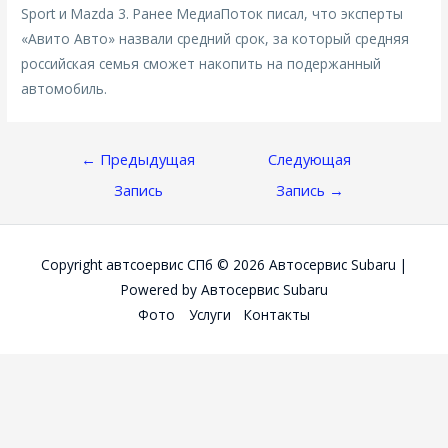
Sport и Mazda 3. Ранее МедиаПоток писал, что эксперты
«Авито Авто» назвали средний срок, за который средняя
российская семья сможет накопить на подержанный
автомобиль.
Навигация
←
Предыдущая
Следующая
По
Запись
Запись
→
Записям
Copyright автсоервис СПб © 2026
Автосервис Subaru
|
Powered by
Автосервис Subaru
Фото
Услуги
Контакты