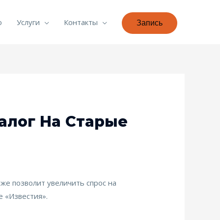
о
Услуги
Контакты
Запись
алог На Старые
же позволит увеличить спрос на
е «Известия».