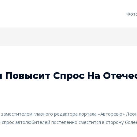
Фот
и Повысит Спрос На Отеч
 заместителем главного редактора портала «Авторевю» Леони
 спрос автолюбителей постепенно сместится в сторону более