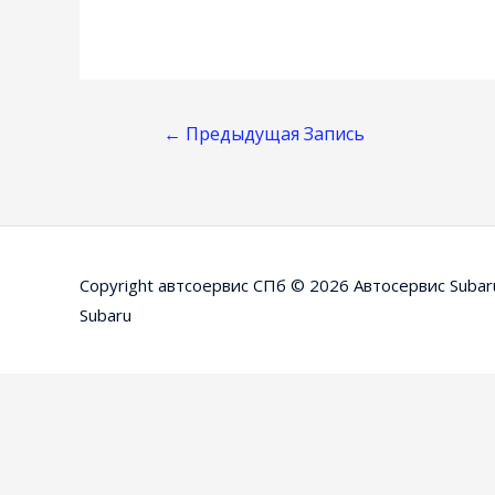
Навигация
←
Предыдущая Запись
По
Записям
Copyright автсоервис СПб © 2026
Автосервис Subar
Subaru