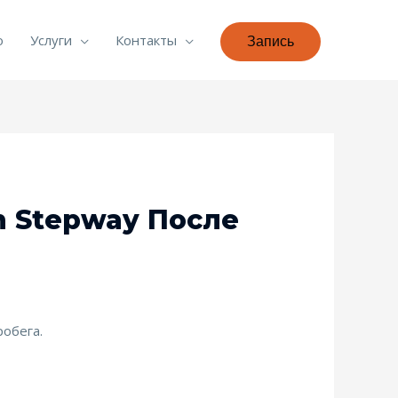
о
Услуги
Контакты
Запись
n Stepway После
робега.