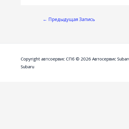
Навигация
←
Предыдущая Запись
По
Записям
Copyright автсоервис СПб © 2026
Автосервис Subar
Subaru