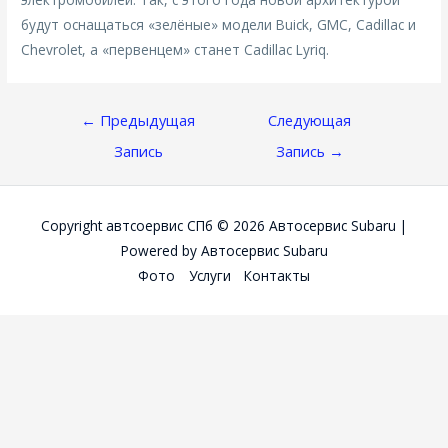
будут оснащаться «зелёные» модели Buick, GMC, Cadillac и
Chevrolet, а «первенцем» станет Cadillac Lyriq.
Навигация
←
Предыдущая
Следующая
По
Запись
Запись
→
Записям
Copyright автсоервис СПб © 2026
Автосервис Subaru
|
Powered by
Автосервис Subaru
Фото
Услуги
Контакты