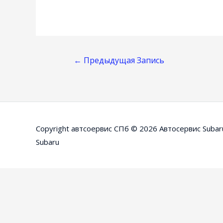
Навигация
←
Предыдущая Запись
По
Записям
Copyright автсоервис СПб © 2026
Автосервис Subar
Subaru