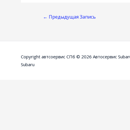
Навигация
←
Предыдущая Запись
По
Записям
Copyright автсоервис СПб © 2026
Автосервис Subar
Subaru