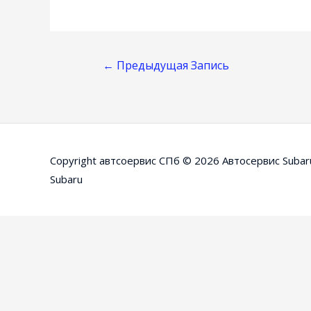
Навигация
←
Предыдущая Запись
По
Записям
Copyright автсоервис СПб © 2026
Автосервис Subar
Subaru