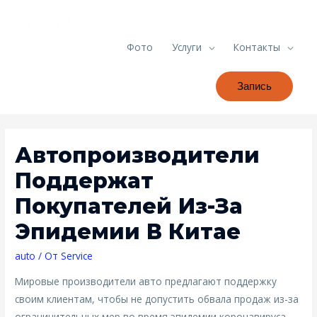
Фото
Услуги
Контакты
Запись
Автопроизводители
Поддержат
Покупателей Из-За
Эпидемии В Китае
auto
/ От
Service
Мировые производители авто предлагают поддержку
своим клиентам, чтобы не допустить обвала продаж из-за
ограничительных мер во время эпидемии коронавируса.